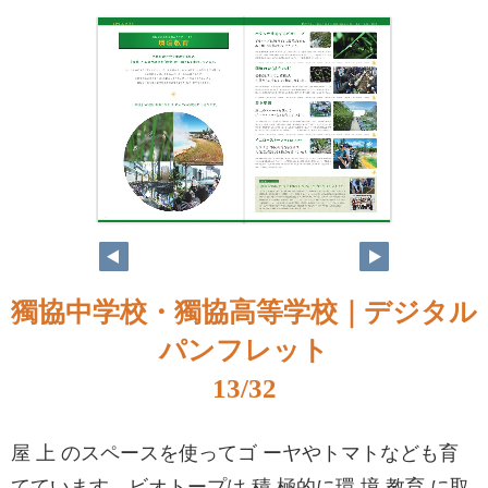
獨協中学校・獨協高等学校｜デジタル
パンフレット
13/32
屋 上 のスペースを使ってゴ ーヤやトマトなども育
てています。ビオトープは 積 極的に環 境 教育 に取