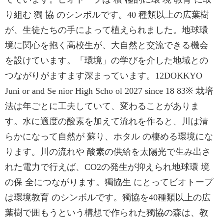
り組む 獨 協 のシンボルです。40 種類以上の広葉樹
が、生徒たちの手によって植えられました。地球環
境に関心を抱く高校生が、大自然と交流できる機会
を設けています。「環境」の学びを介した地域との
つながりがますます深まっています。12DOKKYO
Juni or and Se nior High Scho ol 2027 since 18 83※ 栽培
法は年ごとに工夫していて、変わることがありま
す。水に適度の酸素を加えて流れを作ると、川は清
らかになって自然が 蘇り、ホタル の棲める環境にな
ります。川の流れや 酸素の供給を太陽光で生み出さ
れた電力で行えば、CO2の発生が抑えられ地球環 境
の保 全につながります。獨協生 にとってビオトープ
は環境教育 のシンボルです。獨協を40種類以上の広
葉樹で囲もうという構想で作られた獨協の森は、教