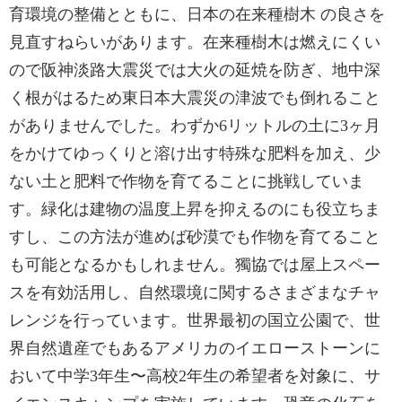
育環境の整備とともに、日本の在来種樹木 の良さを
見直すねらいがあります。在来種樹木は燃えにくい
ので阪神淡路大震災では大火の延焼を防ぎ、地中深
く根がはるため東日本大震災の津波でも倒れること
がありませんでした。わずか6リットルの土に3ヶ月
をかけてゆっくりと溶け出す特殊な肥料を加え、少
ない土と肥料で作物を育てることに挑戦していま
す。緑化は建物の温度上昇を抑えるのにも役立ちま
すし、この方法が進めば砂漠でも作物を育てること
も可能となるかもしれません。獨協では屋上スペー
スを有効活用し、自然環境に関するさまざまなチャ
レンジを行っています。世界最初の国立公園で、世
界自然遺産でもあるアメリカのイエローストーンに
おいて中学3年生〜高校2年生の希望者を対象に、サ