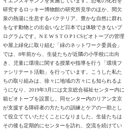
イエンスキャンプを実施しています。恐竜の化石を
研究するロッキー博物館の研究所見学のほか、間欠
泉の熱湯に生息するバクテリア、豊かな自然に群れ
をなす動物との出会いなど日本では体験できないプ
ログラムです。N E W S T O P I CSビオトープの管理
や屋上緑化に取り組む「緑のネットワーク委員会」
では、8年前から、生徒たちが近隣の小学校に出向
き、児童に環境に関する授業や指導を行う「環境フ
ァシリテート活動」を行っています。こうした私た
ちの取り組みは、徐々に地域の方々にも知られるよ
うになり、2019年3月には文京総合福祉センター内に
箱ビオトープを設置し、同センター内のリアン文京
が支援する障碍者の方たちの訓練とケアの一助とし
て役立てていただくことになりました。生徒たちは
その後も定期的にセンターを訪れ、交流を続けてい