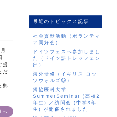
最近のトピックス記事
社会貢献活動（ボランティ
ア同好会）
3月
ドイツフェスへ参加しまし
日
た（ドイツ語トレッフェン
ご提
部）
ただ
海外研修（イギリス コッ
ツウォルズ⑤）
た郵
獨協医科大学
SummerSeminar (高校2
年生) ／訪問会 (中学3年
生) が開催されました
事へ