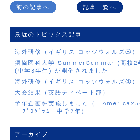
前の記事へ
記事一覧へ
最近のトピックス記事
海外研修（イギリス コッツウォルズ⑤）
獨協医科大学 SummerSeminar (高校
(中学3年生) が開催されました
海外研修（イギリス コッツウォルズ④）
大会結果（英語ディベート部）
学年企画を実施しました（「America250 
ｰ･ﾌﾟﾛｸﾞﾗﾑ」中学2年）
アーカイブ